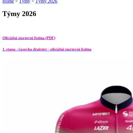
Home
>
Týmy
>
Týmy 2026
Týmy 2026
Oficiální startovní listina (PDF)
1. etapa - časovka družstev - oficiální startovní listina