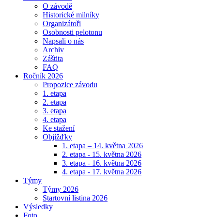
O závodě
Historické milníky
Organizátoři
Osobnosti pelotonu
Napsali o nás
Archiv
Záštita
FAQ
Ročník 2026
Propozice závodu
1. etapa
2. etapa
3. etapa
4. etapa
Ke stažení
Objížďky
1. etapa – 14. května 2026
2. etapa - 15. května 2026
3. etapa - 16. května 2026
4. etapa - 17. května 2026
Týmy
Týmy 2026
Startovní listina 2026
Výsledky
Foto